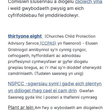
Comisiwn Elusennau a diogelu
cliciwch yma
i weld gwybodaeth pwysig am eich
cyfrifoldebau fel ymddiriedolwyr.
thirtyone eight
(Churches Child Protection
Advisory Servce
(CCPAS)
yn flaenorol)
-
Elusen
Gristnogol annibynnol sy'n cynnig cyngor,
cefnogaeth, hyfforddiant ac adnoddau
proffesiynol cynhwysfawr ar gyfer diogelu
grwpiau bregus, ac i'r rhai sy'n dioddef oherwydd
camdriniaeth. (Tudalen saesneg yn unig)
NSPCC -sgwrsiau syml i gadw eich plentyn
yn ddiogel rhag cael ei cam drin
Gwefan
Saesneg gyda linc i posteri a thaflenni cymraeg
Plant ar lein
Am fwy o wybodaeth am diogelwch