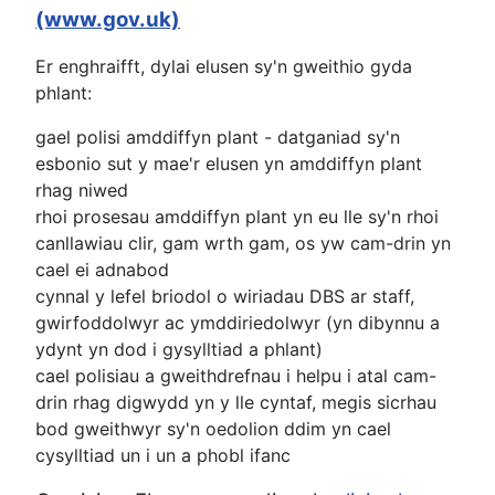
(www.gov.uk)
Er enghraifft, dylai elusen sy'n gweithio gyda
phlant:
gael polisi amddiffyn plant - datganiad sy'n
esbonio sut y mae'r elusen yn amddiffyn plant
rhag niwed
rhoi prosesau amddiffyn plant yn eu lle sy'n rhoi
canllawiau clir, gam wrth gam, os yw cam-drin yn
cael ei adnabod
cynnal y lefel briodol o wiriadau DBS ar staff,
gwirfoddolwyr ac ymddiriedolwyr (yn dibynnu a
ydynt yn dod i gysylltiad a phlant)
cael polisiau a gweithdrefnau i helpu i atal cam-
drin rhag digwydd yn y lle cyntaf, megis sicrhau
bod gweithwyr sy'n oedolion ddim yn cael
cysylltiad un i un a phobl ifanc