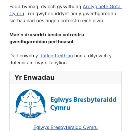
Fodd bynnag, dylech gysylltu ag
Arolygiaeth Gofal
Cymru
i roi gwybod iddynt am y gweithgaredd i
sicrhau nad oes angen cofrestru eich clwb.
Mae’n drosedd i beidio cofrestru
gweithgareddau perthnasol
.
Darllenwch y
daflen ffeithiau
hon a dilynwch y
dolenni am fwy o fanylion.
Yr Enwadau
Eglwys Bresbyteraidd Cymru