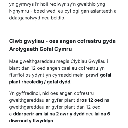
yn gymwys i’r holl reolwyr sy’n gweithio yng
Nghymru - boed wedi eu cyflogi gan asiantaeth a
ddatganolwyd neu beidio.
Clwb gwyliau - oes angen cofrestru gyda
Arolygaeth Gofal Cymru
Mae gweithgareddau megis Clybiau Gwyliau i
blant dan 12 oed angen cael eu cofrestru yn
ffurfiol os ydynt yn cyrraedd meini prawf
gofal
plant rheoledig / gofal dydd
.
Yn gyffredinol, nid oes angen cofrestru
gweithgareddau ar gyfer plant
dros 12 oed
na
gweithgareddau ar gyfer plant dan 12 oed
a
ddarperir am lai na 2 awr y dydd
neu
lai na 6
diwrnod y flwyddyn
.