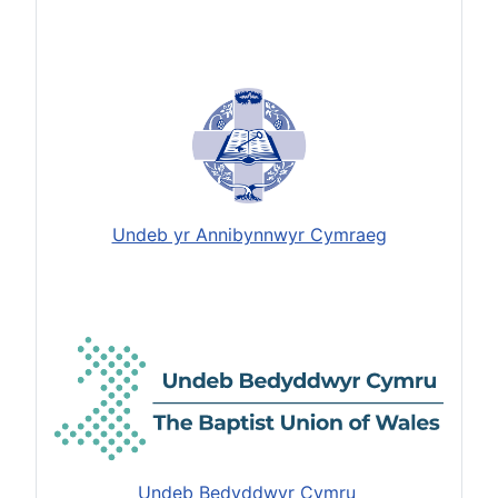
Undeb yr Annibynnwyr Cymraeg
Undeb Bedyddwyr Cymru