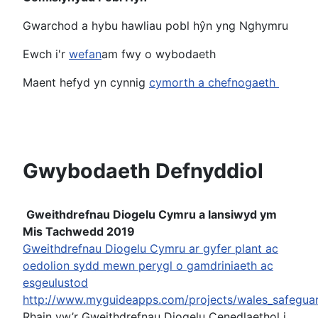
Gwarchod a hybu hawliau pobl hŷn yng Nghymru
Ewch i'r
wefan
am fwy o wybodaeth
Maent hefyd yn cynnig
cymorth a chefnogaeth
Gwybodaeth Defnyddiol
Gweithdrefnau Diogelu Cymru a lansiwyd ym
Mis Tachwedd 2019
Gweithdrefnau Diogelu Cymru ar gyfer plant ac
oedolion sydd mewn perygl o gamdriniaeth ac
esgeulustod
http://www.myguideapps.com/projects/wales_safegua
Rhain yw’r Gweithdrefnau Diogelu Cenedlaethol i