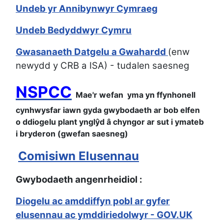
Undeb yr Annibynwyr Cymraeg
Undeb Bedyddwyr Cymru
Gwasanaeth Datgelu a Gwahardd
(enw
newydd y CRB a ISA) - tudalen saesneg
NSPCC
Mae'r wefan yma yn ffynhonell
cynhwysfar iawn gyda gwybodaeth ar bob elfen
o ddiogelu plant ynglŷd â chyngor ar sut i ymateb
i bryderon
(gwefan saesneg)
Comisiwn Elusennau
Gwybodaeth angenrheidiol :
Diogelu ac amddiffyn pobl ar gyfer
elusennau ac ymddiriedolwyr - GOV.UK