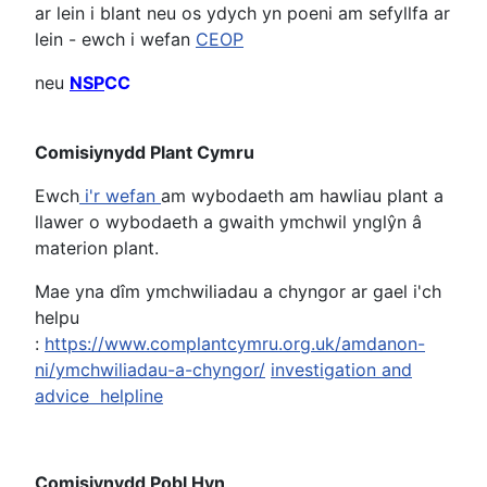
ar lein i blant neu os ydych yn poeni am sefyllfa ar
lein - ewch i wefan
CEOP
neu
NSP
CC
Comisiynydd Plant Cymru
Ewch
i'r wefan
am wybodaeth am hawliau plant a
llawer o wybodaeth a gwaith ymchwil ynglŷn â
materion plant.
Mae yna dîm ymchwiliadau a chyngor ar gael i'ch
helpu
:
https://www.complantcymru.org.uk/amdanon-
ni/ymchwiliadau-a-chyngor/
investigation and
advice helpline
Comisiynydd Pobl Hyn