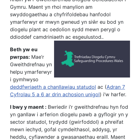
Gymru. Maent yn rhoi manylion am
swyddogaethau a chyfrifoldebau hanfodol
ymarferwyr er mwyn gwneud yn siŵr eu bod yn
diogelu plant ac oedolion sydd mewn perygl o
ddioddef camdriniaeth ac esgeulustod.
.
Beth yw eu
pwrpas:
Mae’r
Gweithdrefnau yn
helpu ymarferwyr
i gymhwyso
deddfwriaeth a chanllawiau statudol
ac (
Adran 7
Cyfrolau 5 a 6 ar drin achosion unigol
) i’w harfer.
I bwy y maent :
Bwriedir i’r gweithdrefnau hyn fod
yn ganllaw i arferion diogelu pawb a gyflogir yn y
sector statudol, trydydd (gwirfoddol) a phreifat
mewn iechyd, gofal cymdeithasol, addysg, yr
heddlu, cyfiawnder a gwasanaethau eraill. Maent