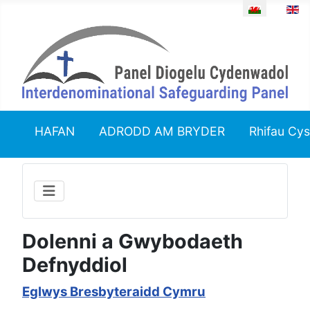
Dewiswch eich
HAFAN
ADRODD AM BRYDER
Rhifau Cys
Dolenni a Gwybodaeth
Defnyddiol
Eglwys Bresbyteraidd Cymru